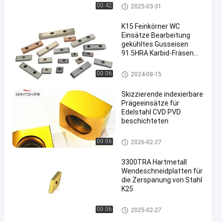
Stahl und rostfreiem
Wendeschneidplatten zum Frä
00:42
2025-03-31
Stahl
sen
K15 Feinkörner WC
Einsätze Bearbeitung
gekühltes Gusseisen
91.5HRA Karbid-Fräsen
en
Einsätze
Karbid-Prägeeinsätze
00:06
2024-08-15
Skizzierende indexierbare
Prägeeinsätze für
Edelstahl CVD PVD
beschichteten
Wendeschneidplatten zum Frä
00:06
2026-02-27
sen
3300TRA Hartmetall
Wendeschneidplatten für
die Zerspanung von Stahl
K25
Einfügungen aus Carbide für F
00:06
2025-02-27
räsmaschinen