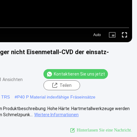
Auto
Picture-
Fullscre
in-
Picture
er nicht Eisenmetall-CVD der einsatz-
Kontaktieren Sie uns jetzt
1 Ansichten
Teilen
0 TRS
#
P40 P Material indexfähige Fräseinsätze
en Produktbeschreibung: Hohe Härte: Hartmetallwerkzeuge werden
m Schmelzpunk...
Weitere Informationen
Hinterlassen Sie eine Nachricht.