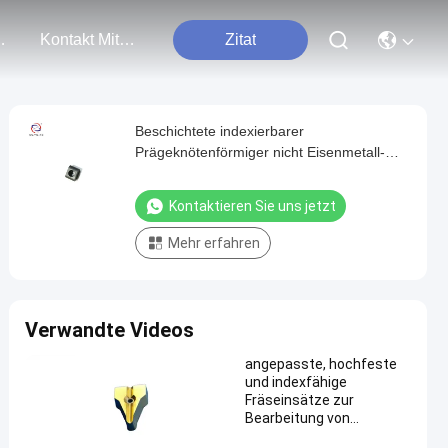
tungen
Kontakt Mit Uns
Zitat
Beschichtete indexierbarer
Prägeknötenförmiger nicht Eisenmetall-
CVD der einsatz-92.5HRA Einsätze
Kontaktieren Sie uns jetzt
Mehr erfahren
Verwandte Videos
angepasste, hochfeste
und indexfähige
Fräseinsätze zur
Bearbeitung von
hochmanganhaltigem