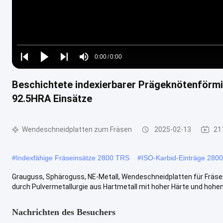
Loaded
:
0%
0:00
/
0:00
Play
Play
Play
Mute
Current
Duration
next
next
Beschichtete indexierbarer Prägeknötenförmig
Time
92.5HRA Einsätze
Wendeschneidplatten zum Fräsen
2025-02-13
21
#
Indexfähige Fräseinsätze 2800 TRS
#
ISO-Karbid-Einträge 280
Grauguss, Sphäroguss, NE-Metall, Wendeschneidplatten für Fräs
durch Pulvermetallurgie aus Hartmetall mit hoher Härte und hohe
Nachrichten des Besuchers