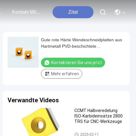
tungen
Kontakt Mit Uns
Zitat
Gute rote Härte Wendeschneidplatten aus
Hartmetall PVD-beschichtete
Wendeschneidplatten C1 ANSI
Kontaktieren Sie uns jetzt
Mehr erfahren
Verwandte Videos
CCMT Halbveredelung
ISO-Karbideinsätze 2800
TRS für CNC-Werkzeuge
Cnc-Hartmetalleinsätze
2025-02-11