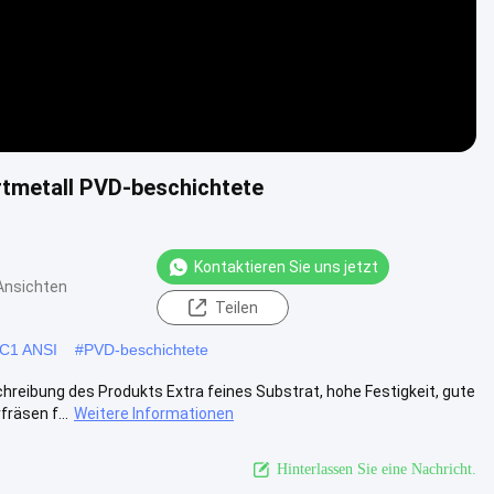
rtmetall PVD-beschichtete
Kontaktieren Sie uns jetzt
Ansichten
Teilen
 C1 ANSI
#
PVD-beschichtete
reibung des Produkts Extra feines Substrat, hohe Festigkeit, gute
räsen f...
Weitere Informationen
Hinterlassen Sie eine Nachricht.