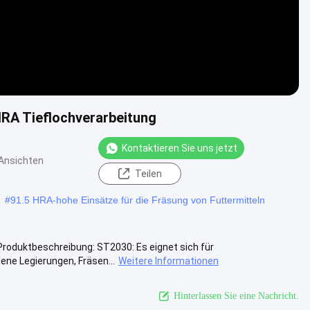
RA Tieflochverarbeitung
Kontaktieren Sie uns jetzt
Ansichten
Teilen
#
91.5 HRA-hohe Einsätze für die Fräsung von Futtermitteln
 Produktbeschreibung: ST2030: Es eignet sich für
ene Legierungen, Fräsen...
Weitere Informationen
Hinterlassen Sie eine Nachricht.