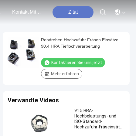
tungen
Kontakt Mit Uns
Zitat
Rohdrehen Hochzufuhr Fräsen Einsätze
90,4 HRA Tieflochverarbeitung
Kontaktieren Sie uns jetzt
Mehr erfahren
Verwandte Videos
91.5 HRA-
Hochbelastungs- und
ISO-Standard-
Hochzufuhr-Fräseinsätze
für das Rohdrehen und