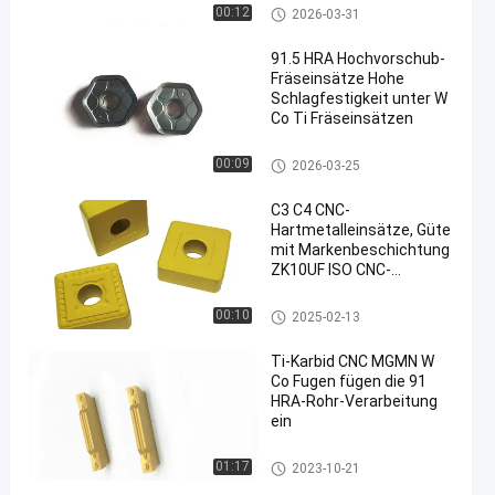
Fräsen
Inserts für die Hochzufuhr-Frä
00:12
2026-03-31
sen
91.5 HRA Hochvorschub-
Fräseinsätze Hohe
Schlagfestigkeit unter W
Co Ti Fräseinsätzen
Inserts für die Hochzufuhr-Frä
00:09
2026-03-25
sen
C3 C4 CNC-
Hartmetalleinsätze, Güte
mit Markenbeschichtung
ZK10UF ISO CNC-
Hartmetalleinsätze
Cnc-Hartmetalleinsätze
00:10
2025-02-13
Ti-Karbid CNC MGMN W
Co Fugen fügen die 91
HRA-Rohr-Verarbeitung
ein
Cnc-Hartmetalleinsätze
01:17
2023-10-21