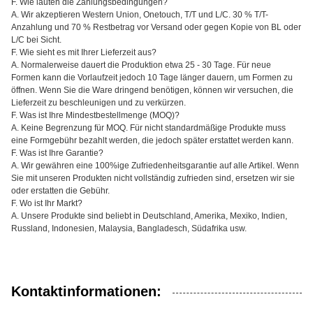
F. Wie lauten die Zahlungsbedingungen?
A. Wir akzeptieren Western Union, Onetouch, T/T und L/C. 30 % T/T-
Anzahlung und 70 % Restbetrag vor Versand oder gegen Kopie von BL oder
L/C bei Sicht.
F. Wie sieht es mit Ihrer Lieferzeit aus?
A. Normalerweise dauert die Produktion etwa 25 - 30 Tage. Für neue
Formen kann die Vorlaufzeit jedoch 10 Tage länger dauern, um Formen zu
öffnen. Wenn Sie die Ware dringend benötigen, können wir versuchen, die
Lieferzeit zu beschleunigen und zu verkürzen.
F. Was ist Ihre Mindestbestellmenge (MOQ)?
A. Keine Begrenzung für MOQ. Für nicht standardmäßige Produkte muss
eine Formgebühr bezahlt werden, die jedoch später erstattet werden kann.
F. Was ist Ihre Garantie?
A. Wir gewähren eine 100%ige Zufriedenheitsgarantie auf alle Artikel. Wenn
Sie mit unseren Produkten nicht vollständig zufrieden sind, ersetzen wir sie
oder erstatten die Gebühr.
F. Wo ist Ihr Markt?
A. Unsere Produkte sind beliebt in Deutschland, Amerika, Mexiko, Indien,
Russland, Indonesien, Malaysia, Bangladesch, Südafrika usw.
Kontaktinformationen: