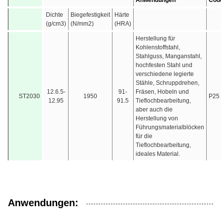
Anwendungen
Cod
Dichte
Biegefestigkeit
Härte
(g/cm3)
(N/mm2)
(HRA)
Herstellung für
Kohlenstoffstahl,
Stahlguss, Manganstahl,
hochfesten Stahl und
verschiedene legierte
Stähle, Schruppdrehen,
12.6.5-
91-
Fräsen, Hobeln und
ST2030
1950
P25
12.95
91.5
Tieflochbearbeitung,
aber auch die
Herstellung von
Führungsmaterialblöcken
für die
Tieflochbearbeitung,
ideales Material.
Anwendungen: