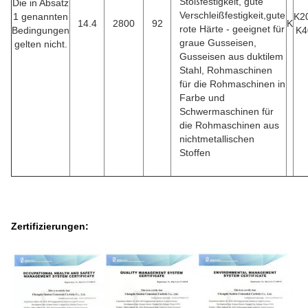
Stoßfestigkeit, gute
Die in Absatz
Verschleißfestigkeit,gute
1 genannten
K2
14.4
2800
92
K
rote Härte - geeignet für
Bedingungen
K4
graue Gusseisen,
gelten nicht.
Gusseisen aus duktilem
Stahl, Rohmaschinen
für die Rohmaschinen in
Farbe und
Schwermaschinen für
die Rohmaschinen aus
nichtmetallischen
Stoffen
Zertifizierungen: