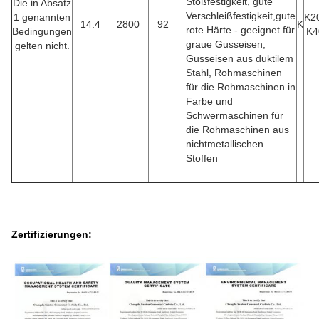
Stoßfestigkeit, gute
Die in Absatz
Verschleißfestigkeit,gute
1 genannten
K2
14.4
2800
92
K
rote Härte - geeignet für
Bedingungen
K4
graue Gusseisen,
gelten nicht.
Gusseisen aus duktilem
Stahl, Rohmaschinen
für die Rohmaschinen in
Farbe und
Schwermaschinen für
die Rohmaschinen aus
nichtmetallischen
Stoffen
Zertifizierungen: