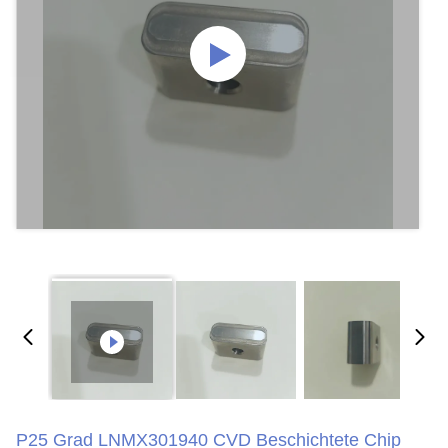
P25 Grad LNMX301940 CVD Beschichtete Chip