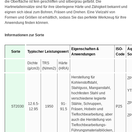
die Oberfläche ist fein geschliffen und silbergrau gefärbt. Die
Hartmetalleinsätze sind für ihre überlegene Härte und Zähigkeit bekannt und
eignen sich ideal zum Bohren, Fräsen und Drehen. Eine Vielzahl von
Formen und Größen ist erhältlich, sodass Sie das perfekte Werkzeug für Ihre
Anwendung finden können.
Informationen zur Sorte
Eigenschaften &
ISO-
Äq
Sorte
Typischer Leistungswert
Anwendungen
Code
So
Dichte
TRS
Härte
(g/cm3)
(N/mm2)
(HRA)
Herstellung für
ZP
Kohlenstoffstahl,
Stahlguss, Manganstahl,
YT
hochfesten Stahl und
verschiedene legierte
ZP
12.6.5-
91-
Stähle, Schruppen,
ST2030
1950
P25
12.95
91.5
Fräsen, Hobeln und
Tieflochbearbeitung, aber
ZP
auch die Herstellung von
Tieflochbearbeitungs-
Führungsmaterialblöcken,