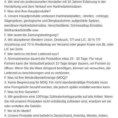
A. Wir sind ein professioneller Hersteller mit 10 Jahren Erfahrung in der
Herstellung und dem Verkauf von Hartmetalleinsätzen.
F. Was sind Ihre Hauptprodukte?
A. Unsere Hauptprodukte umfassen Hartmetallplatten, -streifen, -rohlinge,
Sägespitzen, geologische und Bergbaubohrer, aufgelötete Spitzen,
wendbare Hartmetalleinsätze, Verschleißteile, Schneepflug-Einsätze,
Wolframkarbidstifte usw.
F. Wie lautet die Zahlungsbedingung?
A. Wir akzeptieren Western Union, Onetouch, T/T und L/C. 30 % T/T-
Anzahlung und 70 % Restbetrag vor Versand oder gegen Kopie von BL oder
L/C bei Sicht.
F. Wie sieht es mit Ihrer Lieferzeit aus?
A. Normalerweise dauert die Produktion etwa 25 - 30 Tage. Für neue
Formen kann die Vorlaufzeit jedoch 10 Tage länger dauern, um Formen zu
öffnen. Wenn Sie die Ware dringend benötigen, können wir versuchen, die
Lieferzeit zu beschleunigen und zu verkürzen.
F. Was ist Ihre Mindestbestellmenge (MOQ)?
A. Keine Begrenzung für MOQ. Für nicht standardmäßige Produkte muss
eine Formgebühr bezahlt werden, die jedoch später erstattet werden kann.
F. Was ist Ihre Garantie?
A. Wir gewähren eine 100%ige Zufriedenheitsgarantie auf alle Artikel. Wenn
Sie mit unseren Produkten nicht vollständig zufrieden sind, ersetzen wir sie
oder erstatten die Gebühr.
F. Wo ist Ihr Markt?
A. Unsere Produkte sind beliebt in Deutschland, Amerika, Mexiko, Indien,