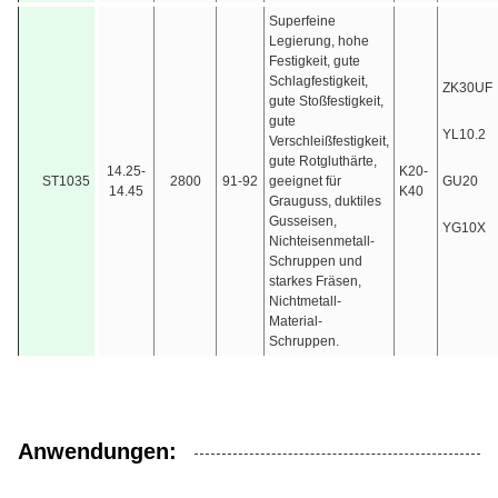
Superfeine
Legierung, hohe
Festigkeit, gute
Schlagfestigkeit,
ZK30UF
gute Stoßfestigkeit,
gute
YL10.2
Verschleißfestigkeit,
gute Rotgluthärte,
14.25-
K20-
ST1035
2800
91-92
geeignet für
GU20
14.45
K40
Grauguss, duktiles
Gusseisen,
YG10X
Nichteisenmetall-
Schruppen und
starkes Fräsen,
Nichtmetall-
Material-
Schruppen.
Anwendungen: