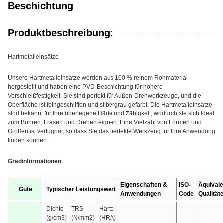
Beschichtung
Produktbeschreibung:
Hartmetalleinsätze
Unsere Hartmetalleinsätze werden aus 100 % reinem Rohmaterial
hergestellt und haben eine PVD-Beschichtung für höhere
Verschleißfestigkeit. Sie sind perfekt für Außen-Drehwerkzeuge, und die
Oberfläche ist feingeschliffen und silbergrau gefärbt. Die Hartmetalleinsätze
sind bekannt für ihre überlegene Härte und Zähigkeit, wodurch sie sich ideal
zum Bohren, Fräsen und Drehen eignen. Eine Vielzahl von Formen und
Größen ist verfügbar, so dass Sie das perfekte Werkzeug für Ihre Anwendung
finden können.
Gradinformationen
Eigenschaften &
ISO-
Äquivale
Güte
Typischer Leistungswert
Anwendungen
Code
Qualität
Dichte
TRS
Härte
(g/cm3)
(N/mm2)
(HRA)