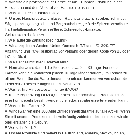
A. Wir sind ein professioneller Hersteller mit 10 Jahren Erfahrung in der
Herstellung und dem Verkauf von Hartmetalleinsätzen.
F. Was sind Ihre Hauptprodukte?
A. Unsere Hauptprodukte umfassen Hartmetallplatten, -streifen, -rohlinge,
Sägespitzen, geologische und Bergbaubohrer, gelötete Spitzen, wendbare
Hartmetalleinsätze, Verschleißteile, Schneepflug-Einsätze,
Wolframkarbidstifte usw.
F. Wie lautet die Zahlungsbedingung?
A. Wir akzeptieren Western Union, Onetouch, T/T und L/C. 30% T/T-
Anzahlung und 70% Restbetrag vor Versand oder gegen Kopie von BL oder
L/C bei Sicht.
F. Wie sieht es mit Ihrer Lieferzeit aus?
A. Normalerweise dauert die Produktion etwa 25 - 30 Tage. Für neue
Formen kann die Vorlaufzeit jedoch 10 Tage länger dauern, um Formen zu
öffnen. Wenn Sie die Ware dringend benötigen, könnten wir versuchen, die
Lieferzeit zu beschleunigen und zu verkürzen.
F. Was ist Ihre Mindestbestellmenge (MOQ)?
A. Keine Begrenzung für MOQ. Für nicht standardmäßige Produkte muss
eine Formgebühr bezahlt werden, die jedoch später erstattet werden kann.
F. Was ist Ihre Garantie?
A. Wir gewähren eine 100%ige Zufriedenheitsgarantie auf alle Artikel. Wenn
Sie mit unseren Produkten nicht vollständig zufrieden sind, ersetzen wir sie
oder erstatten die Gebühr.
F. Wo ist Ihr Markt?
A. Unsere Produkte sind beliebt in Deutschland, Amerika, Mexiko, Indien,