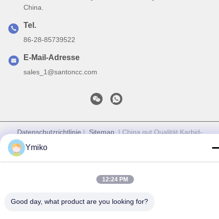
China.
Tel.
86-28-85739522
E-Mail-Adresse
sales_1@santoncc.com
Datenschutzrichtlinie
|
Sitemap
| China gut Qualität Karbid-
Prägeeinsätze Lieferant. Urheberrecht © 2021-2026 Chengdu
Ymiko
Santon Cemented Carbide Co., Ltd - Alle. Alle Rechte
vorbehalten.
12:24 PM
Good day, what product are you looking for?