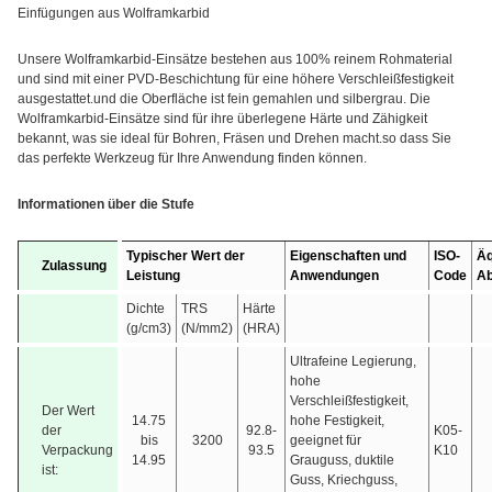
Einfügungen aus Wolframkarbid
Unsere Wolframkarbid-Einsätze bestehen aus 100% reinem Rohmaterial
und sind mit einer PVD-Beschichtung für eine höhere Verschleißfestigkeit
ausgestattet.und die Oberfläche ist fein gemahlen und silbergrau. Die
Wolframkarbid-Einsätze sind für ihre überlegene Härte und Zähigkeit
bekannt, was sie ideal für Bohren, Fräsen und Drehen macht.so dass Sie
das perfekte Werkzeug für Ihre Anwendung finden können.
Informationen über die Stufe
Typischer Wert der
Eigenschaften und
ISO-
Äq
Zulassung
Leistung
Anwendungen
Code
Ab
Dichte
TRS
Härte
(g/cm3)
(N/mm2)
(HRA)
Ultrafeine Legierung,
hohe
Verschleißfestigkeit,
Der Wert
14.75
hohe Festigkeit,
der
92.8-
K05-
bis
3200
geeignet für
Verpackung
93.5
K10
14.95
Grauguss, duktile
ist:
Guss, Kriechguss,