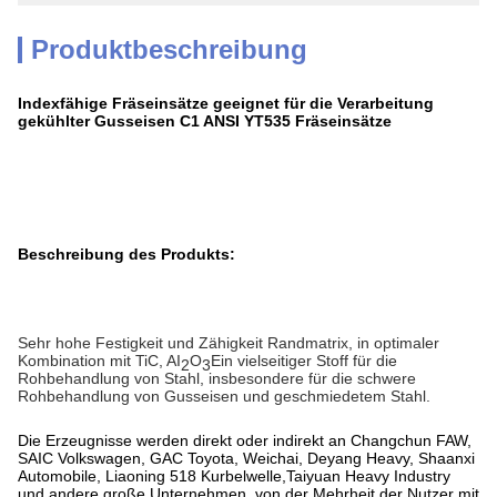
Produktbeschreibung
Indexfähige Fräseinsätze geeignet für die Verarbeitung
gekühlter Gusseisen C1 ANSI YT535 Fräseinsätze
Beschreibung des Produkts:
Sehr hohe Festigkeit und Zähigkeit Randmatrix, in optimaler
Kombination mit TiC, AI
O
Ein vielseitiger Stoff für die
2
3
Rohbehandlung von Stahl, insbesondere für die schwere
Rohbehandlung von Gusseisen und geschmiedetem Stahl.
Die Erzeugnisse werden direkt oder indirekt an Changchun FAW,
SAIC Volkswagen, GAC Toyota, Weichai, Deyang Heavy, Shaanxi
Automobile, Liaoning 518 Kurbelwelle,Taiyuan Heavy Industry
und andere große Unternehmen, von der Mehrheit der Nutzer mit