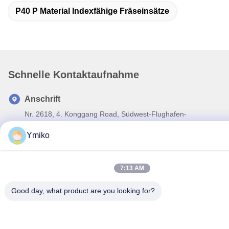
P40 P Material Indexfähige Fräseinsätze
Schnelle Kontaktaufnahme
Anschrift
Nr. 2618, 4. Konggang Road, Südwest-Flughafen-
Wirtschaftsentwicklungszone, Stadt Chengdu, Sichuan, PR
Ymiko
China.
Tel.
7:13 AM
86-28-85739522
E-Mail-Adresse
Good day, what product are you looking for?
sales_1@santoncc.com