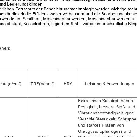
und Legierungsklingen.
erlichen Fortschritt der Beschichtungstechnologie werden wichtige tech
ständigkeit die Effizienz weiter verbessern und die Bearbeitungskost
erwendet in: Schiffbau, Maschinenbauwerken, Maschinenbauwerken und
nstoffstahl, Kesselrohren, legiertem Stahl, wobei unterschiedliche Kli
onen:
chte(g/cm³)
TRS(n/mm²)
HRA
Leistung & Anwendungen
Extra feines Substrat, höhere
Festigkeit, bessere Stoß- und
Vibrationsbeständigkeit, gute
Verschleißfestigkeit, Schruppe
und starkes Fräsen von
Grauguss, Sphäroguss und