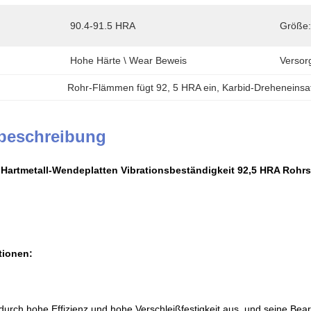
90.4-91.5 HRA
Größe:
Hohe Härte \ Wear Beweis
Versor
Rohr-Flämmen fügt 92
, 
5 HRA ein
, 
Karbid-Dreheneinsa
beschreibung
Hartmetall-Wendeplatten Vibrationsbeständigkeit 92,5 HRA Rohrs
tionen:
 durch hohe Effizienz und hohe Verschleißfestigkeit aus, und seine Bea