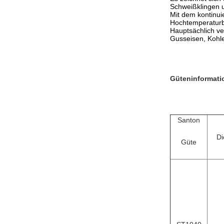
Schweißklingen 
Mit dem kontinui
Hochtemperaturbe
Hauptsächlich v
Gusseisen, Kohle
Güteninformati
Santon
Di
Güte