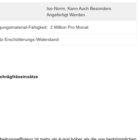
Iso-Norm, Kann Auch Besonders 
Angefertigt Werden
gungsmaterial-Fähigkeit:
2 Million Pro Monat
tz-Erschütterungs-Widerstand
chrägfräseinsätze
rbeitungseffizienz ist mehr als 4-mal höher als die von herkömmlichen