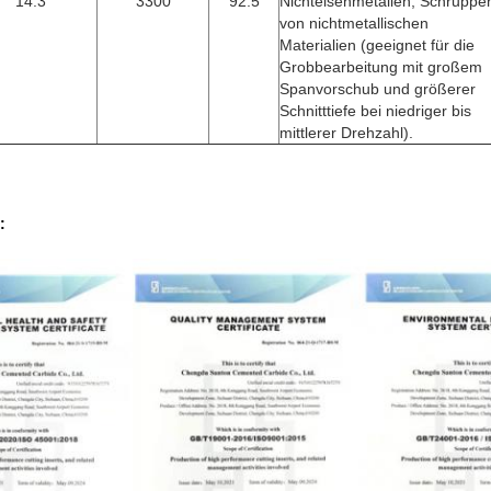
14.3
3300
92.5
Nichteisenmetallen, Schruppe
von nichtmetallischen
Materialien (geeignet für die
Grobbearbeitung mit großem
Spanvorschub und größerer
Schnitttiefe bei niedriger bis
mittlerer Drehzahl).
: