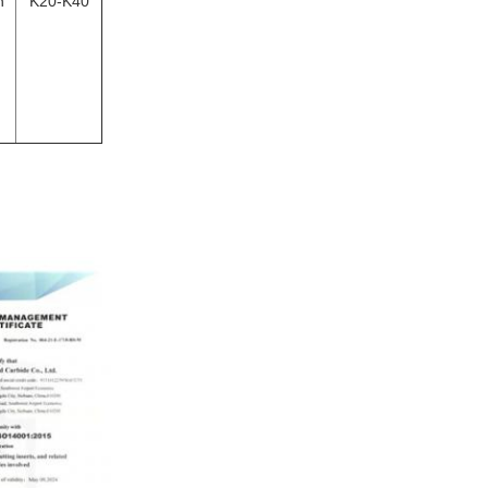
n
K20-K40