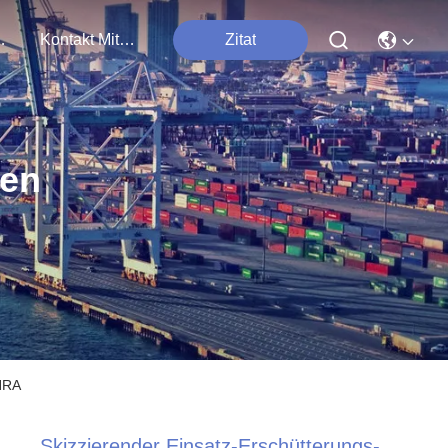
tungen
Kontakt Mit Uns
Zitat
ten
 HRA
Skizzierender Einsatz-Erschütterungs-