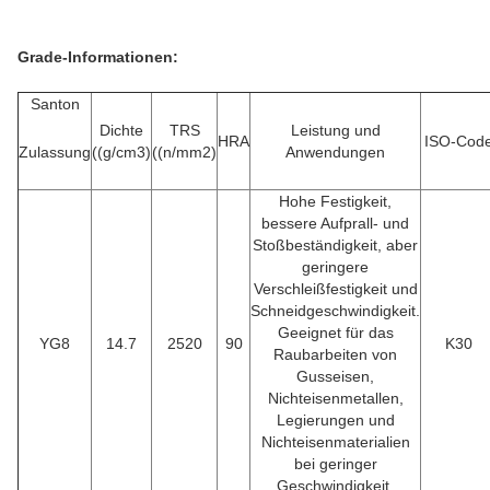
Grade-Informationen:
Santon
Dichte
TRS
Leistung und
HRA
ISO-Cod
Zulassung
((g/cm3)
((n/mm2)
Anwendungen
Hohe Festigkeit,
bessere Aufprall- und
Stoßbeständigkeit, aber
geringere
Verschleißfestigkeit und
Schneidgeschwindigkeit.
Geeignet für das
YG8
14.7
2520
90
K30
Raubarbeiten von
Gusseisen,
Nichteisenmetallen,
Legierungen und
Nichteisenmaterialien
bei geringer
Geschwindigkeit.