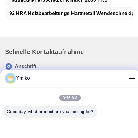
92 HRA Holzbearbeitungs-Hartmetall-Wendeschneidpla
Schnelle Kontaktaufnahme
Anschrift
Nr. 2618, 4. Konggang Road, Südwest-Flughafen-
Ymiko
Wirtschaftsentwicklungszone, Stadt Chengdu, Sichuan, PR
China.
3:56 AM
Tel.
86-28-85739522
Good day, what product are you looking for?
E-Mail-Adresse
sales_1@santoncc.com