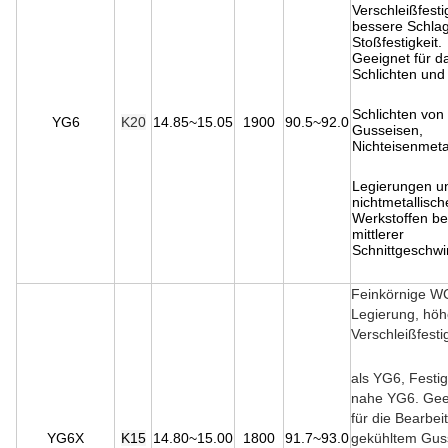
Verschleißfestig
bessere Schla
Stoßfestigkeit.
Geeignet für d
Schlichten und
Schlichten von
YG6
K20
14.85~15.05
1900
90.5
~
92.0
Gusseisen,
Nichteisenmeta
Legierungen u
nichtmetallisc
Werkstoffen be
mittlerer
Schnittgeschwin
Feinkörnige W
Legierung, höh
Verschleißfesti
als YG6, Festig
nahe YG6. Gee
für die Bearbei
YG6X
K15
14.80
~
15.00
1800
91.7
~
93.0
gekühltem Gus