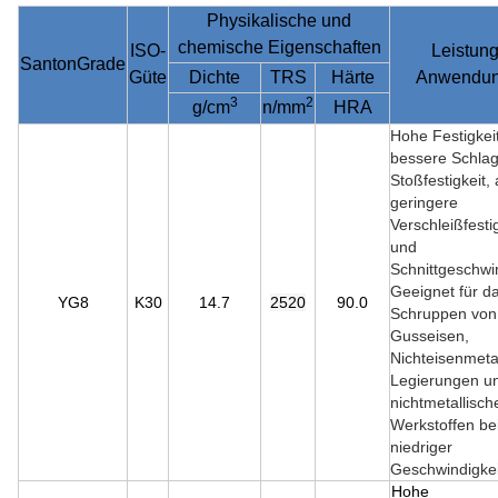
Physikalische und
chemische Eigenschaften
ISO-
Leistun
SantonGrade
Güte
Dichte
TRS
Härte
Anwendu
3
2
g/cm
n/mm
HRA
Hohe Festigkeit
bessere Schlag
Stoßfestigkeit,
geringere
Verschleißfesti
und
Schnittgeschwin
Geeignet für d
YG8
K30
14.7
2520
90.0
Schruppen von
Gusseisen,
Nichteisenmeta
Legierungen u
nichtmetallisch
Werkstoffen be
niedriger
Geschwindigkei
Hohe