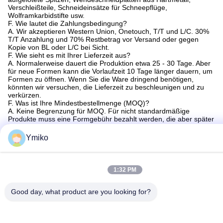
Verschleißteile, Schneideinsätze für Schneepflüge,
Wolframkarbidstifte usw.
F. Wie lautet die Zahlungsbedingung?
A. Wir akzeptieren Western Union, Onetouch, T/T und L/C. 30%
T/T Anzahlung und 70% Restbetrag vor Versand oder gegen
Kopie von BL oder L/C bei Sicht.
F. Wie sieht es mit Ihrer Lieferzeit aus?
A. Normalerweise dauert die Produktion etwa 25 - 30 Tage. Aber
für neue Formen kann die Vorlaufzeit 10 Tage länger dauern, um
Formen zu öffnen. Wenn Sie die Ware dringend benötigen,
könnten wir versuchen, die Lieferzeit zu beschleunigen und zu
verkürzen.
F. Was ist Ihre Mindestbestellmenge (MOQ)?
A. Keine Begrenzung für MOQ. Für nicht standardmäßige
Produkte muss eine Formgebühr bezahlt werden, die aber später
erstattet werden kann.
F. Was ist Ihre Garantie?
Ymiko
A. Wir gewähren eine 100%ige Zufriedenheitsgarantie auf alle
Artikel. Wenn Sie mit unseren Produkten nicht vollständig
zufrieden sind, ersetzen wir sie oder erstatten die Gebühr
F. Wo ist Ihr Markt?
1:32 PM
A. Unsere Produkte sind beliebt in Deutschland, Amerika, Mexiko,
Indien, Russland, Indonesien, Malaysia, Bangladesch, Südafrika
usw.
Good day, what product are you looking for?
Konzipiert zum Schneiden von Harthölzern und Verbundwerkstoffen.