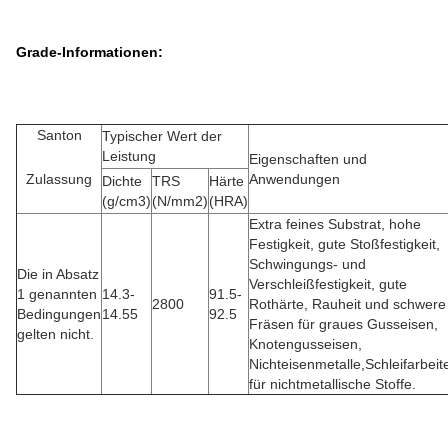
Grade-Informationen:
Santon
Typischer Wert der
Leistung
Eigenschaften und
Zulassung
Anwendungen
Dichte
TRS
Härte
(g/cm3)
(N/mm2)
(HRA)
Extra feines Substrat, hohe
Festigkeit, gute Stoßfestigkeit,
Schwingungs- und
Die in Absatz
Verschleißfestigkeit, gute
1 genannten
14.3-
91.5-
2800
Rothärte, Rauheit und schwere
Bedingungen
14.55
92.5
Fräsen für graues Gusseisen,
gelten nicht.
Knotengusseisen,
Nichteisenmetalle,Schleifarbeit
für nichtmetallische Stoffe.