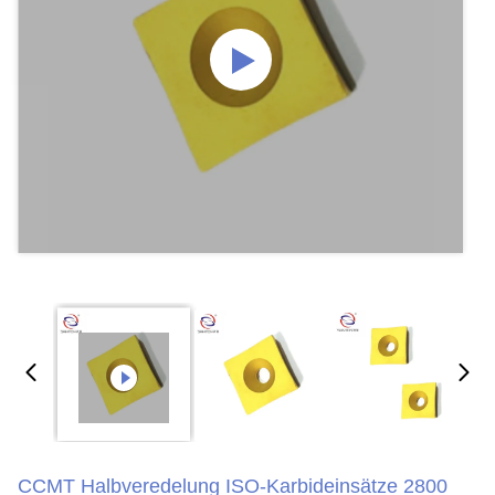
CCMT Halbveredelung ISO-Karbideinsätze 2800