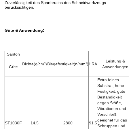
Zuverlässigkeit des Spanbruchs des Schneidwerkzeugs
berücksichtigen.
Güte & Anwendung:
Santon
Leistung &
Dichte(g/cm³)
Biegefestigkeit(n/mm²)
HRA
Güte
Anwendungen
Extra feines
Substrat, hohe
Festigkeit, gute
Beständigkeit
gegen Stöße,
Vibrationen und
Verschleiß,
geeignet für das
ST1030F
14.5
2800
91.5
Schruppen und