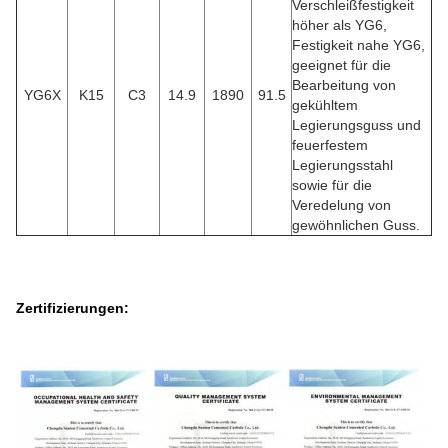
Verschleißfestigkeit
höher als YG6,
Festigkeit nahe YG6,
geeignet für die
Bearbeitung von
YG6X
K15
C3
14.9
1890
91.5
gekühltem
Legierungsguss und
feuerfestem
Legierungsstahl
sowie für die
Veredelung von
gewöhnlichen Guss.
Zertifizierungen: