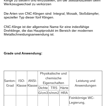
Klinge zu steuern und einzustellen, um die Stillstandszeiten beim
Werkzeugwechsel zu verkürzen
Die Arten von CNC-Klingen sind: Integral, Mosaik, Stoßdämpfer,
spezieller Typ dieser fünf Klingen.
CNC-Klinge ist der allgemeine Name für eine indexfähige
Drehklinge, die das Hauptprodukt im Bereich der modernen
Metallschneidungsanwendung ist.
Grade und Anwendung:
Physikalische und
chemische
Santon-
ISO-
ANSI-
Leistung und
Eigenschaften
Grad
Klasse
Klasse
Anwendungen
Dichte
TRS
Härte
G/cm3
n/mm2
HRA
Feinkörnige WC-
Legierung,