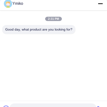
Ymiko
Schnelle Kontaktaufnahme
Anschrift
2:31 PM
Nr. 2618, 4. Konggang Road, Südwest-Flughafen-
Good day, what product are you looking for?
Wirtschaftsentwicklungszone, Stadt Chengdu, Sichuan, PR
China.
Tel.
86-28-85739522
E-Mail-Adresse
sales_1@santoncc.com
Datenschutzrichtlinie
|
Sitemap
| China gut Qualität Karbid-
Prägeeinsätze Lieferant. Urheberrecht © 2021-2026 Chengdu
Santon Cemented Carbide Co., Ltd - Alle. Alle Rechte