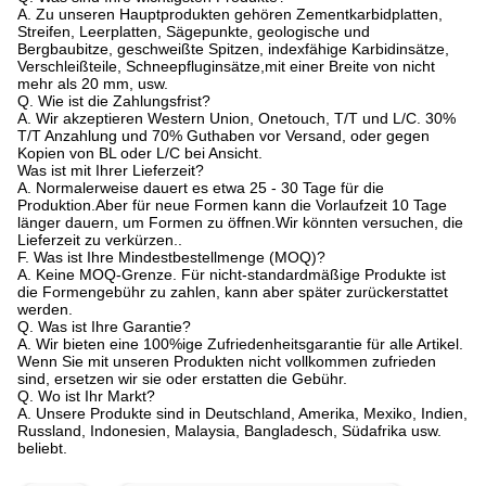
A. Zu unseren Hauptprodukten gehören Zementkarbidplatten,
Streifen, Leerplatten, Sägepunkte, geologische und
Bergbaubitze, geschweißte Spitzen, indexfähige Karbidinsätze,
Verschleißteile, Schneepfluginsätze,mit einer Breite von nicht
mehr als 20 mm, usw.
Q. Wie ist die Zahlungsfrist?
A. Wir akzeptieren Western Union, Onetouch, T/T und L/C. 30%
T/T Anzahlung und 70% Guthaben vor Versand, oder gegen
Kopien von BL oder L/C bei Ansicht.
Was ist mit Ihrer Lieferzeit?
A. Normalerweise dauert es etwa 25 - 30 Tage für die
Produktion.Aber für neue Formen kann die Vorlaufzeit 10 Tage
länger dauern, um Formen zu öffnen.Wir könnten versuchen, die
Lieferzeit zu verkürzen..
F. Was ist Ihre Mindestbestellmenge (MOQ)?
A. Keine MOQ-Grenze. Für nicht-standardmäßige Produkte ist
die Formengebühr zu zahlen, kann aber später zurückerstattet
werden.
Q. Was ist Ihre Garantie?
A. Wir bieten eine 100%ige Zufriedenheitsgarantie für alle Artikel.
Wenn Sie mit unseren Produkten nicht vollkommen zufrieden
sind, ersetzen wir sie oder erstatten die Gebühr.
Q. Wo ist Ihr Markt?
A. Unsere Produkte sind in Deutschland, Amerika, Mexiko, Indien,
Russland, Indonesien, Malaysia, Bangladesch, Südafrika usw.
beliebt.