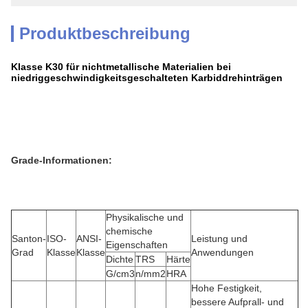
Produktbeschreibung
Klasse K30 für nichtmetallische Materialien bei
niedriggeschwindigkeitsgeschalteten Karbiddrehinträgen
Grade-Informationen:
Physikalische und
chemische
Santon-
ISO-
ANSI-
Leistung und
Eigenschaften
Grad
Klasse
Klasse
Anwendungen
Dichte
TRS
Härte
G/cm3
n/mm2
HRA
Hohe Festigkeit,
bessere Aufprall- und