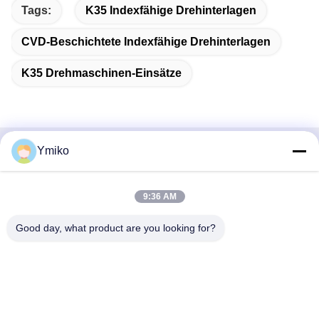
Tags:
K35 Indexfähige Drehinterlagen
CVD-Beschichtete Indexfähige Drehinterlagen
K35 Drehmaschinen-Einsätze
Ymiko
Schnelle Kontaktaufnahme
Anschrift
9:36 AM
Nr. 2618, 4. Konggang Road, Südwest-Flughafen-
Good day, what product are you looking for?
Wirtschaftsentwicklungszone, Stadt Chengdu, Sichuan, PR
China.
Tel.
86-28-85739522