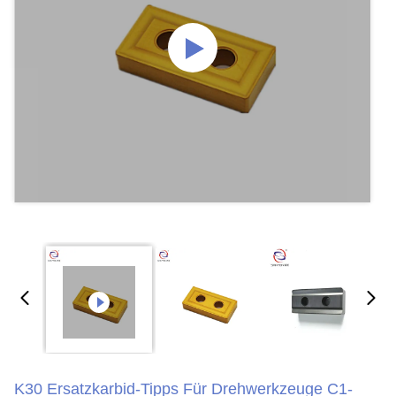
K30 Ersatzkarbid-Tipps Für Drehwerkzeuge C1-