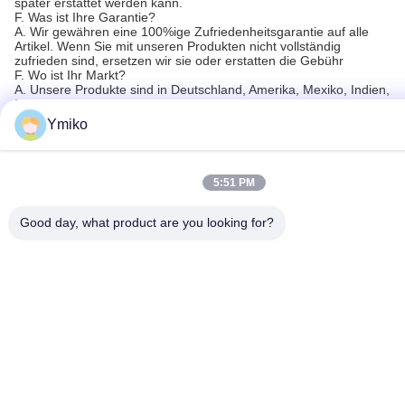
später erstattet werden kann.
F. Was ist Ihre Garantie?
A. Wir gewähren eine 100%ige Zufriedenheitsgarantie auf alle
Artikel. Wenn Sie mit unseren Produkten nicht vollständig
zufrieden sind, ersetzen wir sie oder erstatten die Gebühr
F. Wo ist Ihr Markt?
A. Unsere Produkte sind in Deutschland, Amerika, Mexiko, Indien,
Russland, Indonesien, Malaysia, Bangladesch, Südafrika usw.
beliebt.
Ymiko
Tags:
5:51 PM
DCGT11T304 Wolframkarbid-Wendeschneidplatte
Good day, what product are you looking for?
ISO14001 Apkt 1604 Wendeschneidplatten Für Alumin
Hartmetall-Wendeschneidplatten Zum Fräsen ISO1400
Schnelle Kontaktaufnahme