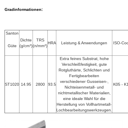
Gradinformationen:
Santon
Dichte
TRS
HRA
Leistung & Anwendungen
ISO-Co
Güte
(g/cm³)
(n/mm²)
Extra feines Substrat, hohe
Verschleißfestigkeit, gute
Rotgluthärte, Schlichten und
Fertigbearbeiten
verschiedener Gusseisen-,
ST1020
14.95
2800
93.5
K05 - K
Nichteisenmetall- und
nichtmetallischer Materialien,
eine ideale Wahl für die
Herstellung von Vollhartmetall-
Lochbearbeitungswerkzeugen.