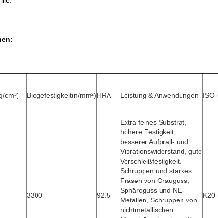
lle.
nen:
g/cm³)
Biegefestigkeit(n/mm²)
HRA
Leistung & Anwendungen
ISO
Extra feines Substrat,
höhere Festigkeit,
besserer Aufprall- und
Vibrationswiderstand, gute
Verschleißfestigkeit,
Schruppen und starkes
Fräsen von Grauguss,
Sphäroguss und NE-
3300
92.5
K20
Metallen, Schruppen von
nichtmetallischen