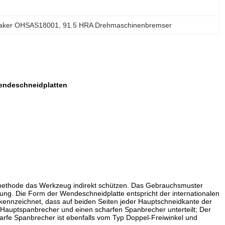
eaker OHSAS18001
, 
91.5 HRA Drehmaschinenbremser
Wendeschneidplatten
methode das Werkzeug indirekt schützen. Das Gebrauchsmuster
itung. Die Form der Wendeschneidplatte entspricht der internationalen
kennzeichnet, dass auf beiden Seiten jeder Hauptschneidkante der
n Hauptspanbrecher und einen scharfen Spanbrecher unterteilt; Der
arfe Spanbrecher ist ebenfalls vom Typ Doppel-Freiwinkel und