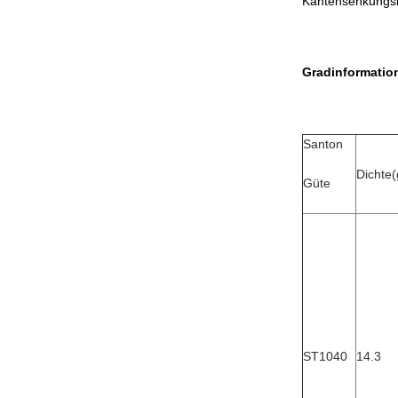
Kantensenkungsri
Gradinformatio
Santon
Dichte(
Güte
ST1040
14.3