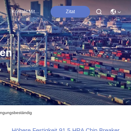
tungen
Kontakt Mit Uns
Zitat
ten
ingungsbeständig
Höhere Festigkeit 91,5 HRA Chip Breaker