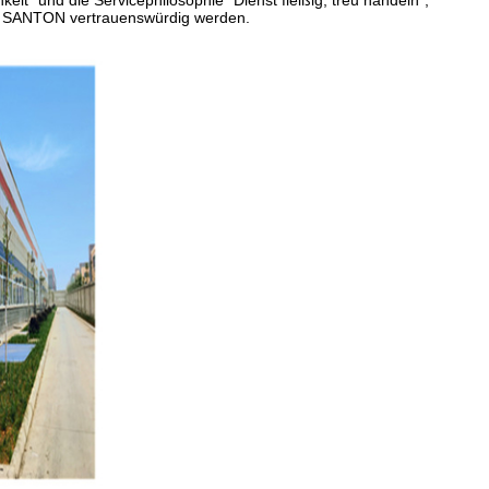
eit" und die Servicephilosophie "Dienst fleißig, treu handeln",
rke SANTON vertrauenswürdig werden.