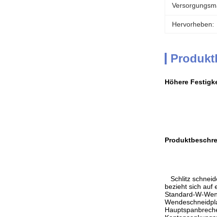
Versorgungsmat
Hervorheben:
Produkt
Höhere Festigke
Produktbeschre
Schlitz schneid
bezieht sich auf
Standard-W-Wende
Wendeschneidplat
Hauptspanbrecher