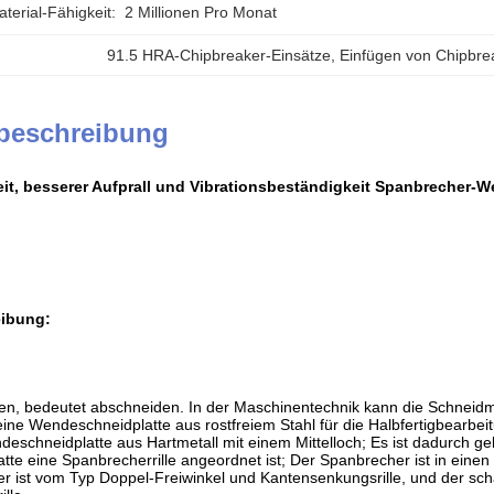
erial-Fähigkeit:
2 Millionen Pro Monat
91.5 HRA-Chipbreaker-Einsätze
, 
Einfügen von Chipbr
beschreibung
it, besserer Aufprall und Vibrationsbeständigkeit Spanbrecher-
ibung:
en, bedeutet abschneiden. In der Maschinentechnik kann die Schneid
 eine Wendeschneidplatte aus rostfreiem Stahl für die Halbfertigbearbe
schneidplatte aus Hartmetall mit einem Mittelloch; Es ist dadurch ge
te eine Spanbrecherrille angeordnet ist; Der Spanbrecher ist in eine
 ist vom Typ Doppel-Freiwinkel und Kantensenkungsrille, und der sch