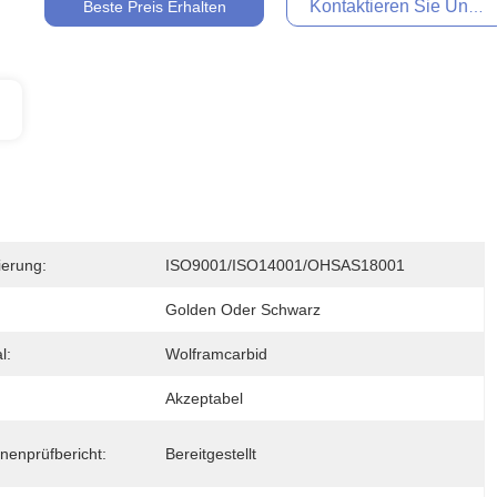
Kontaktieren Sie Uns Je
Beste Preis Erhalten
zierung:
ISO9001/ISO14001/OHSAS18001
Golden Oder Schwarz
l:
Wolframcarbid
Akzeptabel
nenprüfbericht:
Bereitgestellt