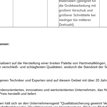
Materialien (geeignet für
die Grobbearbeitung mit
großem Vorschub und
größerer Schnitttiefe bei
niedriger bis mittlerer
Drehzahl).
ionen:
alisiert auf die Herstellung einer breiten Palette von Hartmetallklin
n verschleiß- und schlagfesten Qualitäten, wodurch die Standzeit der S
en Techniker und Experten sind auf diesem Gebiet mit über 20 Jahren
denorientiertes, innovatives und wertorientiertes Unternehmen, das H
eis herstellt und liefert.
hält sich an den Unternehmensgeist "Qualitätssicherung gewinnt Vert