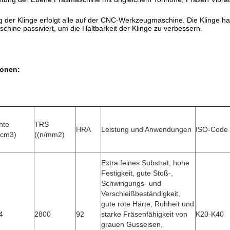
g der Klinge erfolgt alle auf der CNC-Werkzeugmaschine. Die Klinge ha
chine passiviert, um die Haltbarkeit der Klinge zu verbessern.
ionen:
hte
TRS
HRA
Leistung und Anwendungen
ISO-Code
/cm3)
((n/mm2)
Extra feines Substrat, hohe
Festigkeit, gute Stoß-,
Schwingungs- und
Verschleißbeständigkeit,
gute rote Härte, Rohheit und
4
2800
92
starke Fräsenfähigkeit von
K20-K40
grauen Gusseisen,