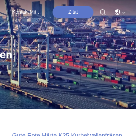
tungen
Kontakt Mit Uns
Zitat
ten
Gute Rote Härte K25 Kurbelwellenfräsen