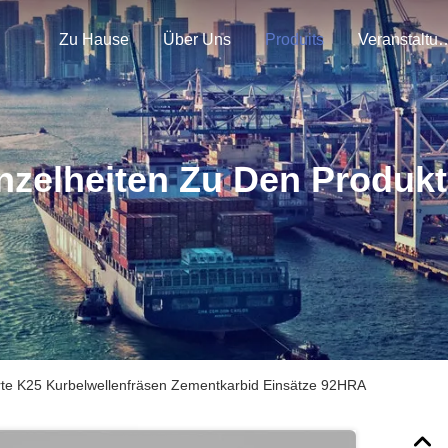
Zu Hause
Über Uns
Produits
Veranstal
nzelheiten Zu Den Produk
rte K25 Kurbelwellenfräsen Zementkarbid Einsätze 92HRA