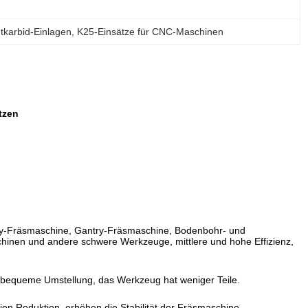
karbid-Einlagen
, 
K25-Einsätze für CNC-Maschinen
tzen
-Fräsmaschine, Gantry-Fräsmaschine, Bodenbohr- und
inen und andere schwere Werkzeuge, mittlere und hohe Effizienz,
ur, bequeme Umstellung, das Werkzeug hat weniger Teile.
n Reduktion, erhöhen die Stabilität der Fräsmaschine.