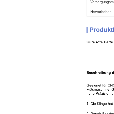
Versorgungsmat
Hervorheben:
Produkt
Gute rote Härte
Beschreibung d
Geeignet für CN
Fräsmaschine, G
hohe Präzision u
1. Die Klinge ha
2. Rough Bearbei