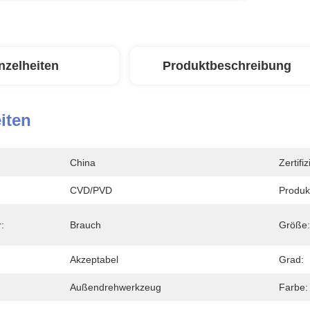
nzelheiten
Produktbeschreibung
iten
China
Zertifi
CVD/PVD
Produk
:
Brauch
Größe:
Akzeptabel
Grad:
Außendrehwerkzeug
Farbe: