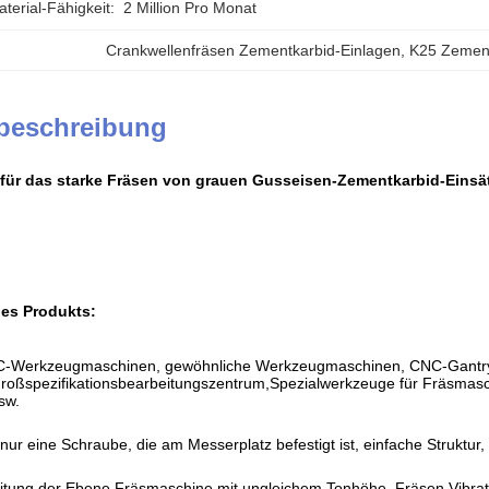
erial-Fähigkeit:
2 Million Pro Monat
Crankwellenfräsen Zementkarbid-Einlagen
, 
K25 Zement
beschreibung
 für das starke Fräsen von grauen Gusseisen-Zementkarbid-Einsä
es Produkts:
C-Werkzeugmaschinen, gewöhnliche Werkzeugmaschinen, CNC-Gantry
roßspezifikationsbearbeitungszentrum,Spezialwerkzeuge für Fräsmasch
sw.
t nur eine Schraube, die am Messerplatz befestigt ist, einfache Strukt
tung der Ebene Fräsmaschine mit ungleichem Tonhöhe, Fräsen Vibratio