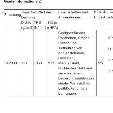
Grade-Informationen:
Typischer Wert der
Eigenschaften und
ISO-
Äquiv
Zulassung
Leistung
Anwendungen
Code
Absch
Dichte
TRS
Härte
(g/cm3)
(N/mm2)
(HRA)
Geeignet für das
Rohdrehen, Fräsen,
ZP
Planen und
Tiefbohren von
YT
Kohlenstoffstahl,
Gussstahl,
ZP
ST2030
12.6
1950
91.5
Manganstahl,
P25
hochfesten Stahl und
ZP
verschiedenen
Legierungsstählen.Ein
idealer Werkstoff für
Leitblöcke für tiefe
Bohrungen.