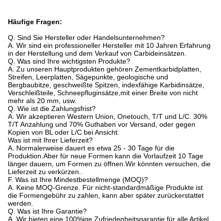
Häufige Fragen:
Q. Sind Sie Hersteller oder Handelsunternehmen?
A. Wir sind ein professioneller Hersteller mit 10 Jahren Erfahrung
in der Herstellung und dem Verkauf von Carbideinsätzen.
Q. Was sind Ihre wichtigsten Produkte?
A. Zu unseren Hauptprodukten gehören Zementkarbidplatten,
Streifen, Leerplatten, Sägepunkte, geologische und
Bergbaubitze, geschweißte Spitzen, indexfähige Karbidinsätze,
Verschleißteile, Schneepfluginsätze,mit einer Breite von nicht
mehr als 20 mm, usw.
Q. Wie ist die Zahlungsfrist?
A. Wir akzeptieren Western Union, Onetouch, T/T und L/C. 30%
T/T Anzahlung und 70% Guthaben vor Versand, oder gegen
Kopien von BL oder L/C bei Ansicht.
Was ist mit Ihrer Lieferzeit?
A. Normalerweise dauert es etwa 25 - 30 Tage für die
Produktion.Aber für neue Formen kann die Vorlaufzeit 10 Tage
länger dauern, um Formen zu öffnen.Wir könnten versuchen, die
Lieferzeit zu verkürzen..
F. Was ist Ihre Mindestbestellmenge (MOQ)?
A. Keine MOQ-Grenze. Für nicht-standardmäßige Produkte ist
die Formengebühr zu zahlen, kann aber später zurückerstattet
werden.
Q. Was ist Ihre Garantie?
A. Wir bieten eine 100%ige Zufriedenheitsgarantie für alle Artikel.