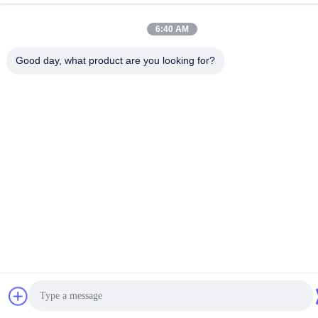
86-28-85739522
6:40 AM
E-Mail-Adresse
Good day, what product are you looking for?
sales_1@santoncc.com
Datenschutzrichtlinie
|
Sitemap
| China gut Qualität Karbid-
Prägeeinsätze Lieferant. Urheberrecht © 2021-2026 Chengdu
Santon Cemented Carbide Co., Ltd - Alle. Alle Rechte
vorbehalten.