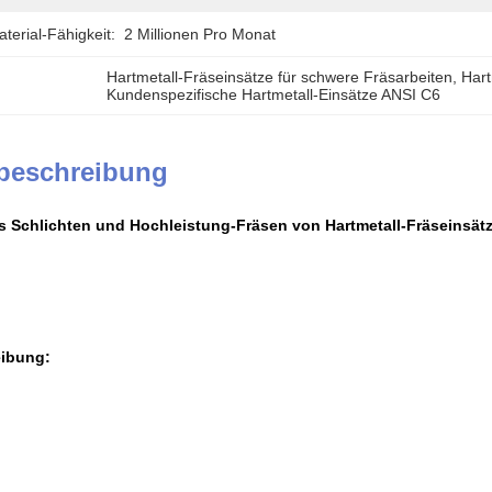
erial-Fähigkeit:
2 Millionen Pro Monat
Hartmetall-Fräseinsätze für schwere Fräsarbeiten
, 
Hart
Kundenspezifische Hartmetall-Einsätze ANSI C6
beschreibung
s Schlichten und Hochleistung-Fräsen von Hartmetall-Fräseinsät
ibung: