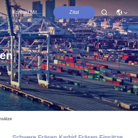
tungen
Kontakt Mit Uns
Zitat
ten
nsätze
Schwere Fräsen Karbid Fräsen Einsätze