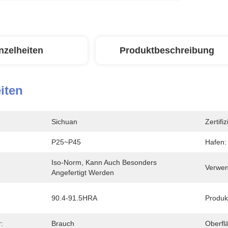
nzelheiten
Produktbeschreibung
iten
Sichuan
Zertifi
P25~P45
Hafen:
Iso-Norm, Kann Auch Besonders 
Verwen
Angefertigt Werden
90.4-91.5HRA
Produk
:
Brauch
Oberfl