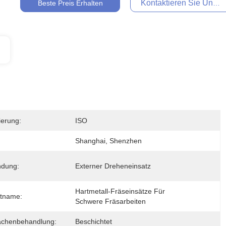
Kontaktieren Sie Uns Je
Beste Preis Erhalten
zierung:
ISO
Shanghai, Shenzhen
dung:
Externer Dreheneinsatz
Hartmetall-Fräseinsätze Für 
tname:
Schwere Fräsarbeiten
ächenbehandlung:
Beschichtet