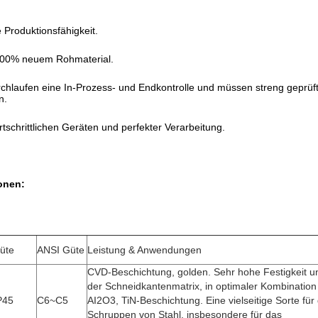
 Produktionsfähigkeit.
 100% neuem Rohmaterial.
rchlaufen eine In-Prozess- und Endkontrolle und müssen streng geprü
n.
ortschrittlichen Geräten und perfekter Verarbeitung.
onen:
üte
ANSI Güte
Leistung & Anwendungen
CVD-Beschichtung, golden. Sehr hohe Festigkeit u
der Schneidkantenmatrix, in optimaler Kombination 
P45
C6~C5
AI2O3, TiN-Beschichtung. Eine vielseitige Sorte für
Schruppen von Stahl, insbesondere für das