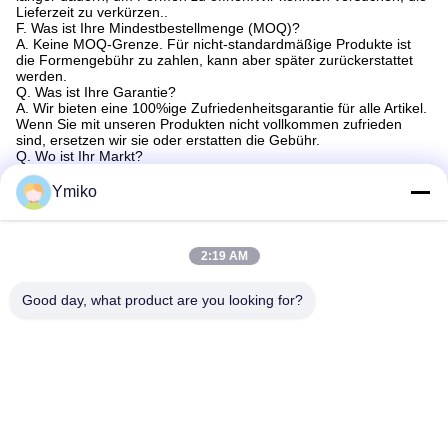
Lieferzeit zu verkürzen..
F. Was ist Ihre Mindestbestellmenge (MOQ)?
A. Keine MOQ-Grenze. Für nicht-standardmäßige Produkte ist
die Formengebühr zu zahlen, kann aber später zurückerstattet
werden.
Q. Was ist Ihre Garantie?
A. Wir bieten eine 100%ige Zufriedenheitsgarantie für alle Artikel.
Wenn Sie mit unseren Produkten nicht vollkommen zufrieden
sind, ersetzen wir sie oder erstatten die Gebühr.
Q. Wo ist Ihr Markt?
A. Unsere Produkte sind in Deutschland, Amerika, Mexiko, Indien,
Russland, Indonesien, Malaysia, Bangladesch, Südafrika usw.
Ymiko
beliebt.
Tags:
2:19 AM
ISO9001 Karbid-Drehwerkzeugspitzen
Good day, what product are you looking for?
Drehmaschine-Einlagen P15
Karbid-Werkzeugspitzen K30