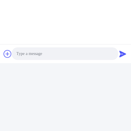
Schnelle Kontaktaufnahme
Anschrift
Nr. 2618, 4. Konggang Road, Südwest-Flughafen-
Wirtschaftsentwicklungszone, Stadt Chengdu, Sichuan, PR
China.
Tel.
86-28-85739522
E-Mail-Adresse
Photo
sales_1@santoncc.com
Video Call
Audio Call
Datenschutzrichtlinie
|
Sitemap
| China gut Qualität Karbid-