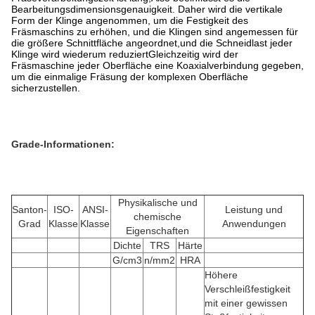
Bearbeitungsdimensionsgenauigkeit. Daher wird die vertikale
Form der Klinge angenommen, um die Festigkeit des
Fräsmaschins zu erhöhen, und die Klingen sind angemessen für
die größere Schnittfläche angeordnet,und die Schneidlast jeder
Klinge wird wiederum reduziertGleichzeitig wird der
Fräsmaschine jeder Oberfläche eine Koaxialverbindung gegeben,
um die einmalige Fräsung der komplexen Oberfläche
sicherzustellen.
Grade-Informationen:
Physikalische und
Santon-
ISO-
ANSI-
Leistung und
chemische
Grad
Klasse
Klasse
Anwendungen
Eigenschaften
Dichte
TRS
Härte
G/cm3
n/mm2
HRA
Höhere
Verschleißfestigkeit
mit einer gewissen