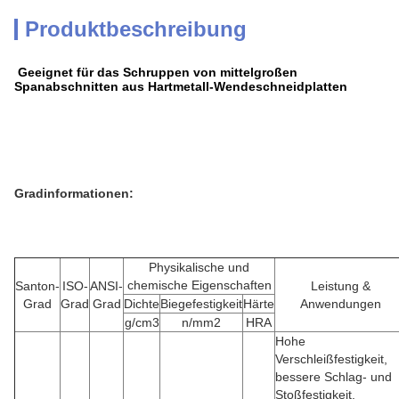
Produktbeschreibung
Geeignet für das Schruppen von mittelgroßen
Spanabschnitten aus Hartmetall-Wendeschneidplatten
Gradinformationen:
Physikalische und
chemische Eigenschaften
Santon-
ISO-
ANSI-
Leistung &
Grad
Grad
Grad
Dichte
Biegefestigkeit
Härte
Anwendungen
g/cm3
n/mm2
HRA
Hohe
Verschleißfestigkeit,
bessere Schlag- und
Stoßfestigkeit.