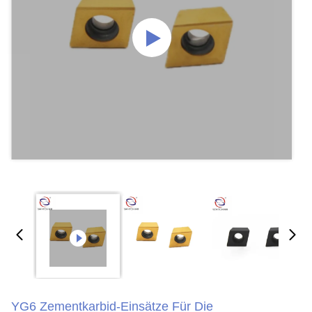
YG6 Zementkarbid-Einsätze Für Die